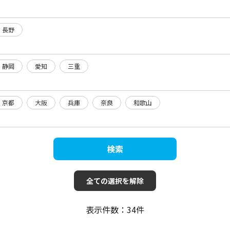
長野
静岡
愛知
三重
京都
大阪
兵庫
奈良
和歌山
検索
全ての選択を解除
表示件数：
34
件